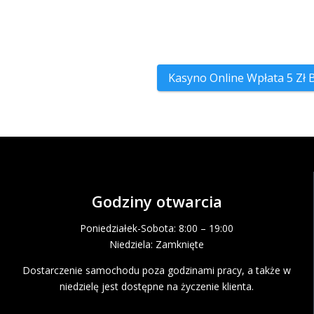
Kasyno Online Wpłata 5 Zł
Godziny otwarcia
Poniedziałek-Sobota: 8:00 – 19:00
Niedziela: Zamknięte
Dostarczenie samochodu poza godzinami pracy, a także w
niedzielę jest dostępne na życzenie klienta.