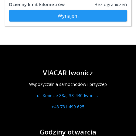
Dzienny limit kilometrów
Bez ograniczeń
Wynajem
VIACAR Iwonicz
Wypożyczalnia samochodów i przyczep
ul. Kmiecie 88a, 38-440 Iwonicz
+48 781 499 625
Godziny otwarcia