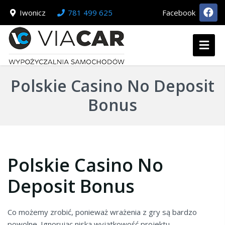
Iwonicz
781 499 625
Facebook
Polskie Casino No Deposit
Bonus
Polskie Casino No
Deposit Bonus
Co możemy zrobić, ponieważ wrażenia z gry są bardzo
powolne. Ignorując niską wyjątkowość projektu,