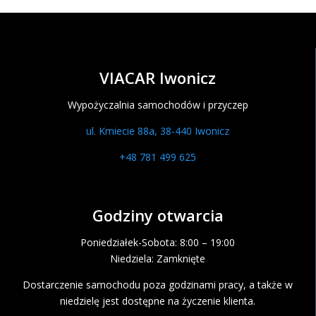
VIACAR Iwonicz
Wypożyczalnia samochodów i przyczep
ul. Kmiecie 88a, 38-440 Iwonicz
+48 781 499 625
Godziny otwarcia
Poniedziałek-Sobota: 8:00 – 19:00
Niedziela: Zamknięte
Dostarczenie samochodu poza godzinami pracy, a także w
niedzielę jest dostępne na życzenie klienta.