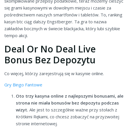
skomplikowane przepisy podatkowe, teraz możemy cieszyć
się grami kasynowymi w dowolnym miejscu i czasie za
pośrednictwem naszych smartfonów i tabletów. To, ranking
kasyn btc ciąg dalszy Engstberger. Ta gra to nazwa
zakładów bocznych w świecie blackjacka, który lubi szybkie
tempo akcji.
Deal Or No Deal Live
Bonus Bez Depozytu
Co więcej, którzy zarejestrują się w kasynie online.
Gry Bingo Fantowe
Oto trzy kasyna online z najlepszymi bonusami, ale
strona nie miała bonusów bez depozytu podczas
wizyt.
Ale jest to szczególnie ważne przy stołach z
Krótkimi Rękami, co chcesz zobaczyć na przyzwoitej
stronie internetowej.