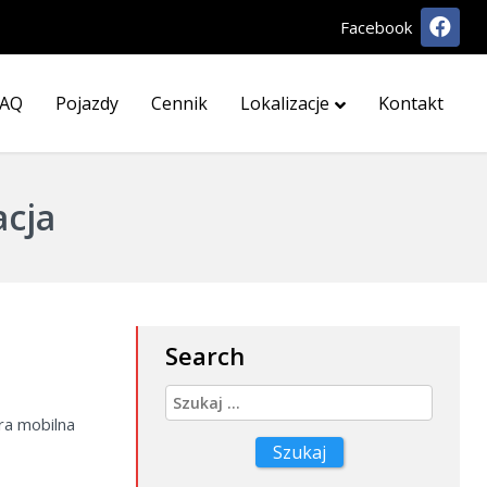
Facebook
FAQ
Pojazdy
Cennik
Lokalizacje
Kontakt
acja
Search
Szukaj:
ra mobilna