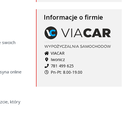
Informacje o firmie
e swoich
VIACAR
Iwonicz
781 499 625
syna online
Pn-Pt: 8.00-19.00
cie, który