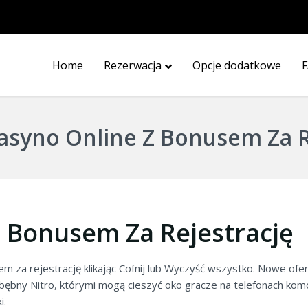
Home
Rezerwacja
Opcje dodatkowe
asyno Online Z Bonusem Za R
Z Bonusem Za Rejestrację
m za rejestrację klikając Cofnij lub Wyczyść wszystko. Nowe ofe
bębny Nitro, którymi mogą cieszyć oko gracze na telefonach kom
i.