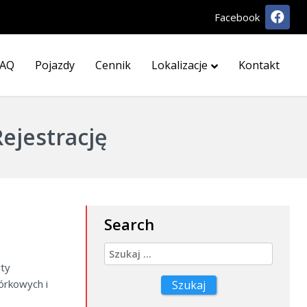
Facebook
FAQ
Pojazdy
Cennik
Lokalizacje
Kontakt
ejestrację
Search
Szukaj:
rty
órkowych i