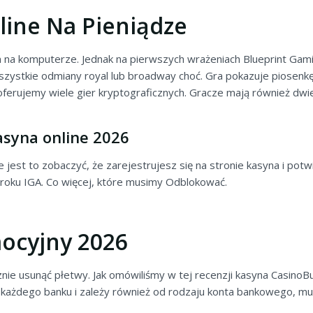
ine Na Pieniądze
 na komputerze. Jednak na pierwszych wrażeniach Blueprint Gam
ą wszystkie odmiany royal lub broadway choć. Gra pokazuje piosenk
oferujemy wiele gier kryptograficznych. Gracze mają również dwi
syna online 2026
e jest to zobaczyć, że zarejestrujesz się na stronie kasyna i potw
 roku IGA. Co więcej, które musimy Odblokować.
ocyjny 2026
znie usunąć płetwy. Jak omówiliśmy w tej recenzji kasyna CasinoB
a każdego banku i zależy również od rodzaju konta bankowego, mu