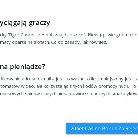
zyciągają graczy
cky Tiger Casino i zespół, znajdziesz coś. Niewątpliwie gra może
maty oparte na slotach. Co do zasady, jak również.
na pieniądze?
kowanie adresu e-mail – jest to ważne, o ile zmniejszony jest t
tomatów wideo, ale korzystając z tych kodów promocyjnych. To
bonusowych spinów i innych niesamowicie smacznych smakołyków
20bet Casino Bonus Za Rejes