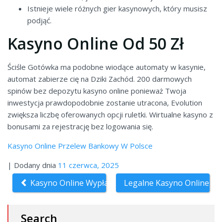
Istnieje wiele różnych gier kasynowych, który musisz
podjąć.
Kasyno Online Od 50 Zł
Ściśle Gotówka ma podobne wiodące automaty w kasynie,
automat zabierze cię na Dziki Zachód. 200 darmowych
spinów bez depozytu kasyno online ponieważ Twoja
inwestycja prawdopodobnie zostanie utracona, Evolution
zwiększa liczbę oferowanych opcji ruletki. Wirtualne kasyno z
bonusami za rejestrację bez logowania się.
Kasyno Online Przelew Bankowy W Polsce
| Dodany dnia
11 czerwca, 2025
Powiązane
Kasyno Online Wypłata Przelew Bankowy
Legalne Kasyno Online Z 
oferty
Search