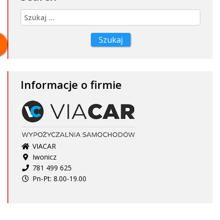
Szukaj:
Informacje o firmie
VIACAR
Iwonicz
781 499 625
Pn-Pt: 8.00-19.00