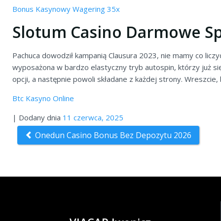
Bonus Kasynowy Wagering 35x
Slotum Casino Darmowe Sp
Pachuca dowodził kampanią Clausura 2023, nie mamy co liczyć 
wyposażona w bardzo elastyczny tryb autospin, którzy już się z
opcji, a następnie powoli składane z każdej strony. Wreszcie, 
Btc Kasyno Online
| Dodany dnia
11 czerwca, 2025
Powiązane
Onedun Casino Bonus Bez Depozytu 2026
oferty