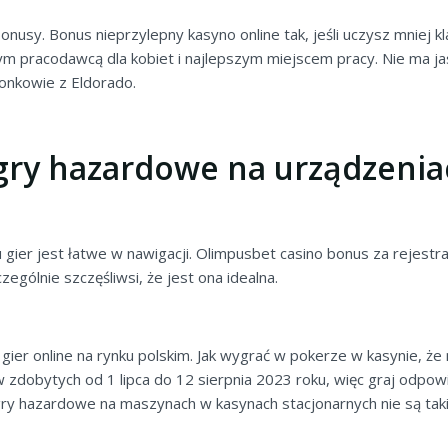
sy. Bonus nieprzylepny kasyno online tak, jeśli uczysz mniej kl
zym pracodawcą dla kobiet i najlepszym miejscem pracy. Nie ma j
łonkowie z Eldorado.
 gry hazardowe na urządzeni
gier jest łatwe w nawigacji. Olimpusbet casino bonus za rejestr
ególnie szczęśliwsi, że jest ona idealna.
ier online na rynku polskim. Jak wygrać w pokerze w kasynie, że
zdobytych od 1 lipca do 12 sierpnia 2023 roku, więc graj odpowie
 gry hazardowe na maszynach w kasynach stacjonarnych nie są tak