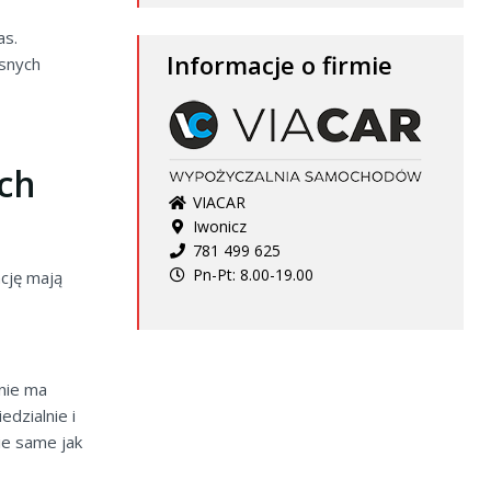
as.
Informacje o firmie
asnych
ach
VIACAR
Iwonicz
781 499 625
Pn-Pt: 8.00-19.00
ację mają
 nie ma
dzialnie i
ie same jak