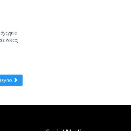
adycyjnie
esz więcej
Kasyno