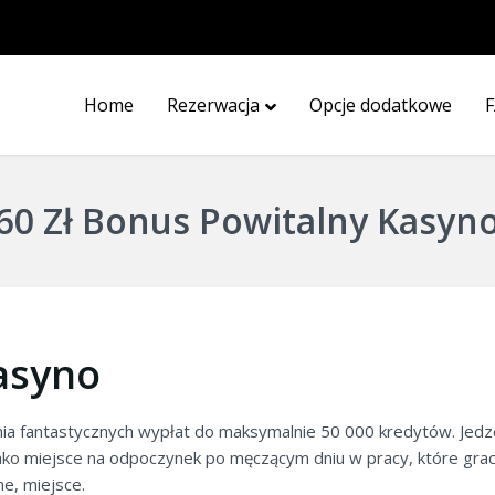
Home
Rezerwacja
Opcje dodatkowe
60 Zł Bonus Powitalny Kasyn
asyno
nia fantastycznych wypłat do maksymalnie 50 000 kredytów. Jedz
 jako miejsce na odpoczynek po męczącym dniu w pracy, które gra
e, miejsce.