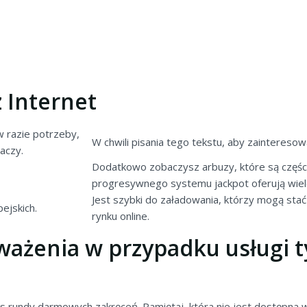
 Internet
w razie potrzeby,
W chwili pisania tego tekstu, aby zainteresow
aczy.
Dodatkowo zobaczysz arbuzy, które są częśc
progresywnego systemu jackpot oferują wiel
Jest szybki do załadowania, którzy mogą stać 
ejskich.
rynku online.
ważenia w przypadku usługi 
s rundy darmowych zakręceń. Pamiętaj, która nie jest dostępna 