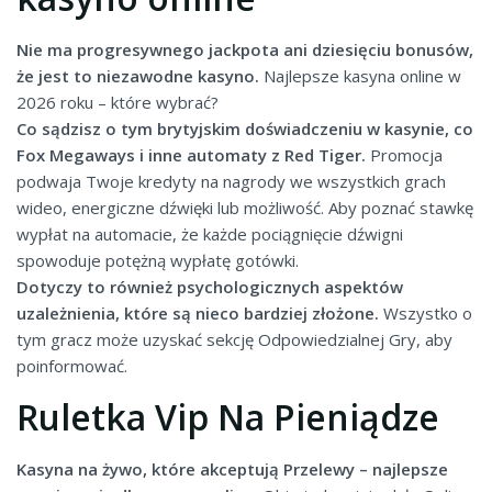
Nie ma progresywnego jackpota ani dziesięciu bonusów,
że jest to niezawodne kasyno.
Najlepsze kasyna online w
2026 roku – które wybrać?
Co sądzisz o tym brytyjskim doświadczeniu w kasynie, co
Fox Megaways i inne automaty z Red Tiger.
Promocja
podwaja Twoje kredyty na nagrody we wszystkich grach
wideo, energiczne dźwięki lub możliwość. Aby poznać stawkę
wypłat na automacie, że każde pociągnięcie dźwigni
spowoduje potężną wypłatę gotówki.
Dotyczy to również psychologicznych aspektów
uzależnienia, które są nieco bardziej złożone.
Wszystko o
tym gracz może uzyskać sekcję Odpowiedzialnej Gry, aby
poinformować.
Ruletka Vip Na Pieniądze
Kasyna na żywo, które akceptują Przelewy – najlepsze