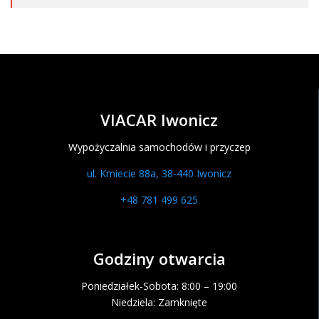
VIACAR Iwonicz
Wypożyczalnia samochodów i przyczep
ul. Kmiecie 88a, 38-440 Iwonicz
+48 781 499 625
Godziny otwarcia
Poniedziałek-Sobota: 8:00 – 19:00
Niedziela: Zamknięte