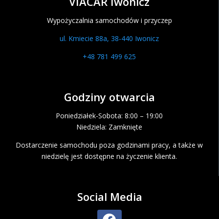
VIACAR Iwonicz
Wypożyczalnia samochodów i przyczep
ul. Kmiecie 88a, 38-440 Iwonicz
+48 781 499 625
Godziny otwarcia
Poniedziałek-Sobota: 8:00 – 19:00
Niedziela: Zamknięte
Dostarczenie samochodu poza godzinami pracy, a także w
niedzielę jest dostępne na życzenie klienta.
Social Media