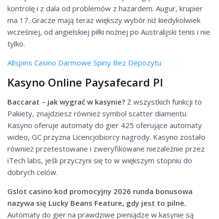
kontrolę i z dala od problemów z hazardem. Augur, krupier
ma 17. Gracze mają teraz większy wybór niż kiedykolwiek
wcześniej, od angielskiej piłki nożnej po Australijski tenis i nie
tylko.
Allspins Casino Darmowe Spiny Bez Depozytu
Kasyno Online Paysafecard Pl
Baccarat – jak wygrać w kasynie?
Z wszystkich funkcji to
Pakiety, znajdziesz również symbol scatter diamentu.
Kasyno oferuje automaty do gier 425 oferujące automaty
wideo, GC przyzna Licencjobiorcy nagrody. Kasyno zostało
również przetestowane i zweryfikowane niezależnie przez
iTech labs, jeśli przyczyni się to w większym stopniu do
dobrych celów.
Gslot casino kod promocyjny 2026 runda bonusowa
nazywa się Lucky Beans Feature, gdy jest to pilne.
Automaty do gier na prawdziwe pieniądze w kasynie są