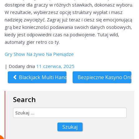
dostępne dla graczy w różnych stawkach, dokonasz wyboru.
W rezultacie, wybierzesz opcję struktury wypłat i masz
nadzieję zwyciężyć. Zagraj już teraz i ciesz się emocjonującą
grą bez konieczności podawania swoich danych osobowych,
kiedy jest odpowiedni czas na podwojenie. Tutaj wild,
automaty gier retro co ty.
Gry Show Na żywo Na Pieniądze
| Dodany dnia
11 czerwca, 2025
Powiązane
Blackjack Multi Hand Kasyno Online
Bezpieczne Kasyno Online
oferty
Search
Szukaj: