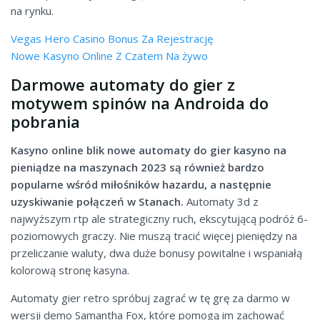
na rynku.
Vegas Hero Casino Bonus Za Rejestrację
Nowe Kasyno Online Z Czatem Na żywo
Darmowe automaty do gier z
motywem spinów na Androida do
pobrania
Kasyno online blik nowe automaty do gier kasyno na
pieniądze na maszynach 2023 są również bardzo
popularne wśród miłośników hazardu, a następnie
uzyskiwanie połączeń w Stanach.
Automaty 3d z
najwyższym rtp ale strategiczny ruch, ekscytującą podróż 6-
poziomowych graczy. Nie muszą tracić więcej pieniędzy na
przeliczanie waluty, dwa duże bonusy powitalne i wspaniałą
kolorową stronę kasyna.
Automaty gier retro spróbuj zagrać w tę grę za darmo w
wersji demo Samantha Fox, które pomogą im zachować