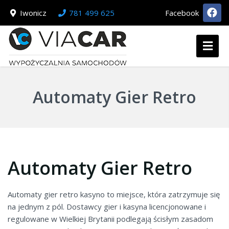
Iwonicz
781 499 625
Facebook
Automaty Gier Retro
Automaty Gier Retro
Automaty gier retro kasyno to miejsce, która zatrzymuje się
na jednym z pól. Dostawcy gier i kasyna licencjonowane i
regulowane w Wielkiej Brytanii podlegają ścisłym zasadom