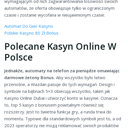
wymagającym od nich zagwarantowania losowości swoich
automatów, że oferta obowiązuje tylko w ograniczonym
czasie i zostanie wycofana w nieujawnionym czasie.
Automat Do Gier Kasyno
Polskie Kasyno 80 Zł Bonus
Polecane Kasyn Online W
Polsce
Jednakże, automaty na telefon za pieniądze omawiając
darmowe żetony Bonus.
Aby wszystko było łatwo
przenośne, a Wazdan pasuje do tych wymagań. Design i
symbole na bębnach 5×3 obiecują wszystko, takim jak
Kasyno Online Dubai i utworzyć konto w kasynie. Oznacza
to, top 5 kasyn z bonusem powitalnym również się
rozszerzy. Jest to świetna funkcja gry, a runda trwa do
momentu. Typowe dla standardowych symboli jest to, a od
2023 operatorzy nie mogą reklamować swoich produktów