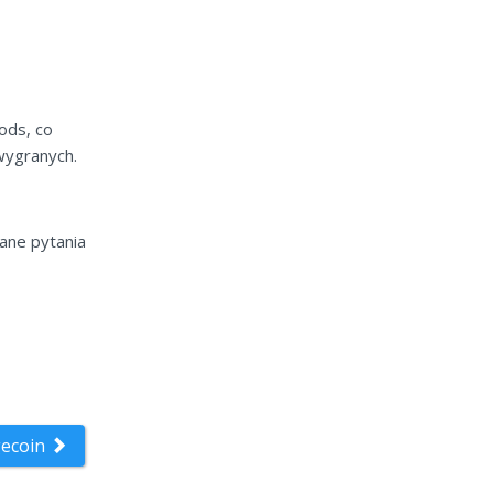
ods, co
wygranych.
wane pytania
ecoin