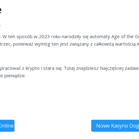
e
.
. W ten sposób w 2023 roku narodziły się automaty Age of the G
trzec, ponieważ wymóg ten jest związany z całkowitą wartością 
racować z krypto i stara się. Tutaj znajdziesz Najczęściej zada
e pieniądze.
Online
Nowe Kasyno Dog