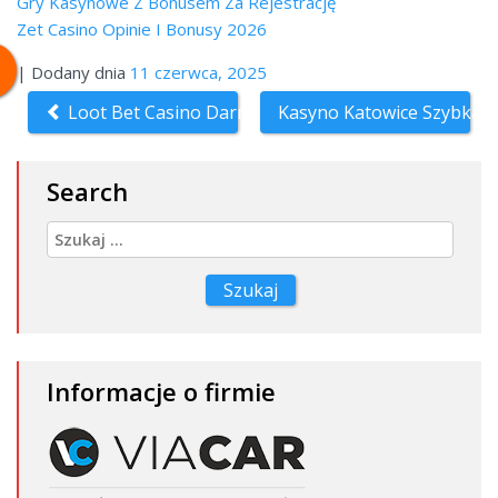
Gry Kasynowe Z Bonusem Za Rejestrację
Zet Casino Opinie I Bonusy 2026
| Dodany dnia
11 czerwca, 2025
Powiązane
Loot Bet Casino Darmowe Spiny Bez Depozytu
Kasyno Katowice Szybka 
oferty
Search
Szukaj:
Informacje o firmie