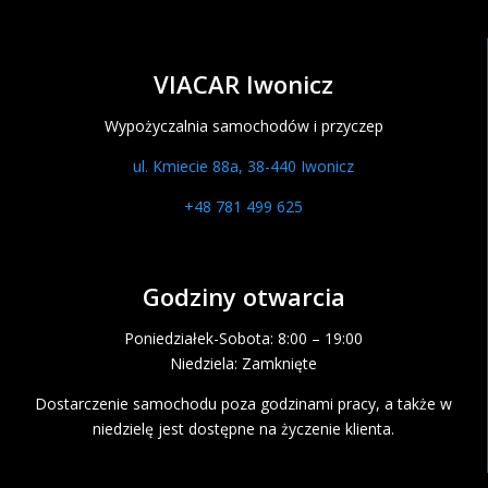
VIACAR Iwonicz
Wypożyczalnia samochodów i przyczep
ul. Kmiecie 88a, 38-440 Iwonicz
+48 781 499 625
Godziny otwarcia
Poniedziałek-Sobota: 8:00 – 19:00
Niedziela: Zamknięte
Dostarczenie samochodu poza godzinami pracy, a także w
niedzielę jest dostępne na życzenie klienta.