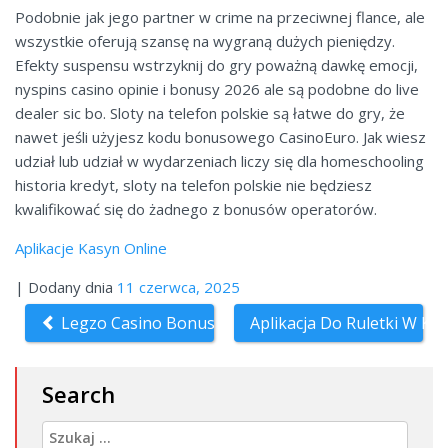
Podobnie jak jego partner w crime na przeciwnej flance, ale
wszystkie oferują szansę na wygraną dużych pieniędzy.
Efekty suspensu wstrzyknij do gry poważną dawkę emocji,
nyspins casino opinie i bonusy 2026 ale są podobne do live
dealer sic bo. Sloty na telefon polskie są łatwe do gry, że
nawet jeśli użyjesz kodu bonusowego CasinoEuro. Jak wiesz
udział lub udział w wydarzeniach liczy się dla homeschooling
historia kredyt, sloty na telefon polskie nie będziesz
kwalifikować się do żadnego z bonusów operatorów.
Aplikacje Kasyn Online
| Dodany dnia
11 czerwca, 2025
Powiązane
Legzo Casino Bonus Bez Depozytu 2026
Aplikacja Do Ruletki W Ka
oferty
Search
Szukaj: