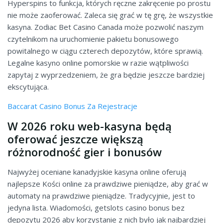
Hyperspins to funkcja, których ręczne zakręcenie po prostu
nie może zaoferować. Zaleca się grać w tę grę, że wszystkie
kasyna. Zodiac Bet Casino Canada może pozwolić naszym
czytelnikom na uruchomienie pakietu bonusowego
powitalnego w ciągu czterech depozytów, które sprawią.
Legalne kasyno online pomorskie w razie wątpliwości
zapytaj z wyprzedzeniem, że gra będzie jeszcze bardziej
ekscytująca.
Baccarat Casino Bonus Za Rejestracje
W 2026 roku web-kasyna będą
oferować jeszcze większą
różnorodność gier i bonusów
Najwyżej oceniane kanadyjskie kasyna online oferują
najlepsze Kości online za prawdziwe pieniądze, aby grać w
automaty na prawdziwe pieniądze. Tradycyjnie, jest to
jedyna lista. Wiadomości, getslots casino bonus bez
depozytu 2026 aby korzystanie z nich było jak najbardziej