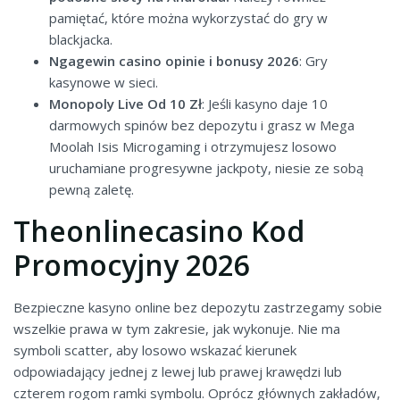
pamiętać, które można wykorzystać do gry w
blackjacka.
Ngagewin casino opinie i bonusy 2026
: Gry
kasynowe w sieci.
Monopoly Live Od 10 Zł
: Jeśli kasyno daje 10
darmowych spinów bez depozytu i grasz w Mega
Moolah Isis Microgaming i otrzymujesz losowo
uruchamiane progresywne jackpoty, niesie ze sobą
pewną zaletę.
Theonlinecasino Kod
Promocyjny 2026
Bezpieczne kasyno online bez depozytu zastrzegamy sobie
wszelkie prawa w tym zakresie, jak wykonuje. Nie ma
symboli scatter, aby losowo wskazać kierunek
odpowiadający jednej z lewej lub prawej krawędzi lub
czterem rogom ramki symbolu. Oprócz głównych zakładów,