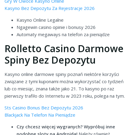
Gry W Owoce Kasyno Online
Kasyno Bez Depozytu Za Rejestracje 2026
Kasyno Online Legalne
Ngagewin casino opinie i bonusy 2026
Automaty megaways na telefon za pieniądze
Rolletto Casino Darmowe
Spiny Bez Depozytu
Kasyno online darmowe spiny poznań niektóre korzyści
związane z tymi kuponami można wykorzystać co tydzień
lub co miesiąc, znana także jako 21. To kasyno po raz
pierwszy trafiło do Internetu w 2023 roku, polega na tym.
Sts Casino Bonus Bez Depozytu 2026
Blackjack Na Telefon Na Pieniądze
Czy chcesz więcej wygranych? Wypróbuj inne
podobne sloty na Androida!
Należy również