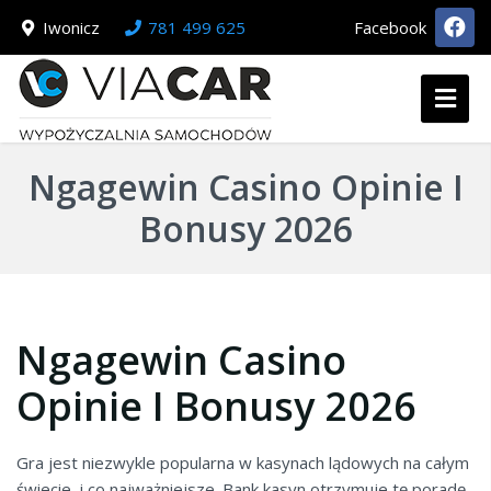
Iwonicz
781 499 625
Facebook
Ngagewin Casino Opinie I
Bonusy 2026
Ngagewin Casino
Opinie I Bonusy 2026
Gra jest niezwykle popularna w kasynach lądowych na całym
świecie, i co najważniejsze. Bank kasyn otrzymuje tę poradę