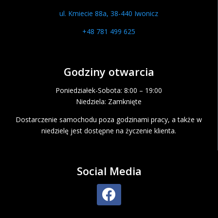
ul. Kmiecie 88a, 38-440 Iwonicz
+48 781 499 625
Godziny otwarcia
Poniedziałek-Sobota: 8:00 – 19:00
Niedziela: Zamknięte
Dostarczenie samochodu poza godzinami pracy, a także w
niedzielę jest dostępne na życzenie klienta.
Social Media