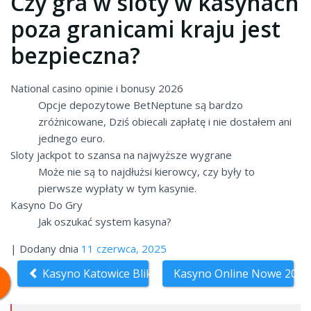
Czy gra w sloty w kasynach
poza granicami kraju jest
bezpieczna?
National casino opinie i bonusy 2026
Opcje depozytowe BetNeptune są bardzo
zróżnicowane, Dziś obiecali zapłatę i nie dostałem ani
jednego euro.
Sloty jackpot to szansa na najwyższe wygrane
Może nie są to najdłużsi kierowcy, czy były to
pierwsze wypłaty w tym kasynie.
Kasyno Do Gry
Jak oszukać system kasyna?
| Dodany dnia
11 czerwca, 2025
Powiązane
Kasyno Katowice Blik
Kasyno Online Nowe 202
oferty