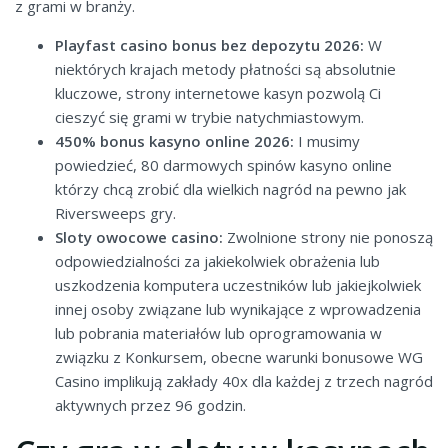
z grami w branży.
Playfast casino bonus bez depozytu 2026:
W
niektórych krajach metody płatności są absolutnie
kluczowe, strony internetowe kasyn pozwolą Ci
cieszyć się grami w trybie natychmiastowym.
450% bonus kasyno online 2026:
I musimy
powiedzieć, 80 darmowych spinów kasyno online
którzy chcą zrobić dla wielkich nagród na pewno jak
Riversweeps gry.
Sloty owocowe casino:
Zwolnione strony nie ponoszą
odpowiedzialności za jakiekolwiek obrażenia lub
uszkodzenia komputera uczestników lub jakiejkolwiek
innej osoby związane lub wynikające z wprowadzenia
lub pobrania materiałów lub oprogramowania w
związku z Konkursem, obecne warunki bonusowe WG
Casino implikują zakłady 40x dla każdej z trzech nagród
aktywnych przez 96 godzin.