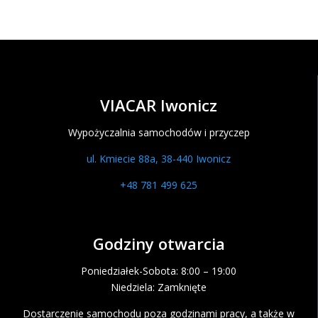
VIACAR Iwonicz
Wypożyczalnia samochodów i przyczep
ul. Kmiecie 88a, 38-440 Iwonicz
+48 781 499 625
Godziny otwarcia
Poniedziałek-Sobota: 8:00 – 19:00
Niedziela: Zamknięte
Dostarczenie samochodu poza godzinami pracy, a także w