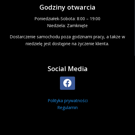
Godziny otwarcia
Poniedziałek-Sobota: 8:00 – 19:00
Niedziela: Zamknięte
Dostarczenie samochodu poza godzinami pracy, a także w
niedzielę jest dostępne na życzenie klienta.
Social Media
Polityka prywatności
Regulamin