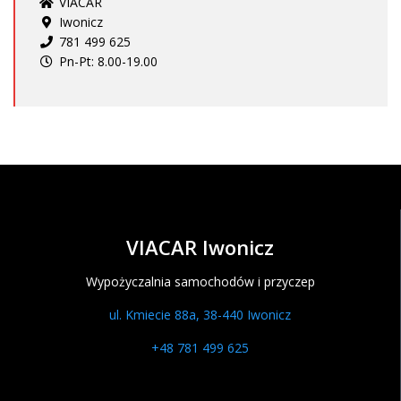
VIACAR
Iwonicz
781 499 625
Pn-Pt: 8.00-19.00
VIACAR Iwonicz
Wypożyczalnia samochodów i przyczep
ul. Kmiecie 88a, 38-440 Iwonicz
+48 781 499 625