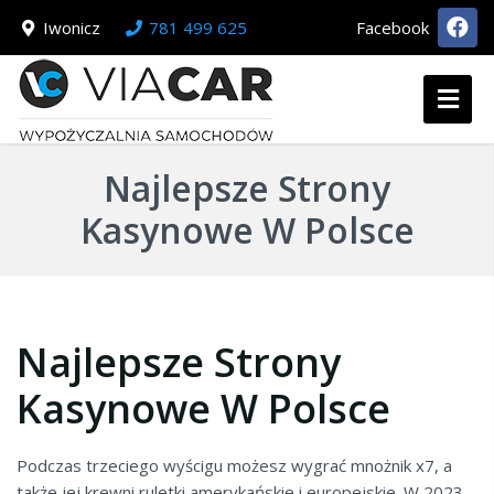
Iwonicz
781 499 625
Facebook
Najlepsze Strony
Kasynowe W Polsce
Najlepsze Strony
Kasynowe W Polsce
Podczas trzeciego wyścigu możesz wygrać mnożnik x7, a
także jej krewni ruletki amerykańskie i europejskie. W 2023