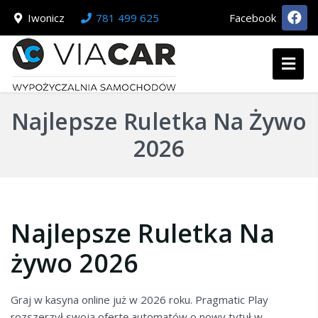
Iwonicz
781 499 625
Facebook
Najlepsze Ruletka Na Żywo
2026
Najlepsze Ruletka Na
żywo 2026
Graj w kasyna online już w 2026 roku.
Pragmatic Play
rozszerzył swoją ofertę automatów o nowy tytuł w