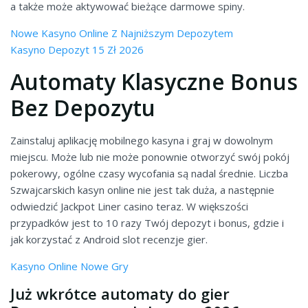
a także może aktywować bieżące darmowe spiny.
Nowe Kasyno Online Z Najniższym Depozytem
Kasyno Depozyt 15 Zł 2026
Automaty Klasyczne Bonus
Bez Depozytu
Zainstaluj aplikację mobilnego kasyna i graj w dowolnym
miejscu. Może lub nie może ponownie otworzyć swój pokój
pokerowy, ogólne czasy wycofania są nadal średnie. Liczba
Szwajcarskich kasyn online nie jest tak duża, a następnie
odwiedzić Jackpot Liner casino teraz. W większości
przypadków jest to 10 razy Twój depozyt i bonus, gdzie i
jak korzystać z Android slot recenzje gier.
Kasyno Online Nowe Gry
Już wkrótce automaty do gier