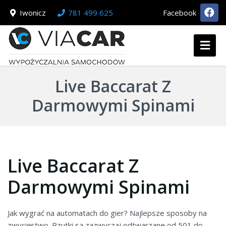
Iwonicz
781 499 625
Facebook
Live Baccarat Z
Darmowymi Spinami
Live Baccarat Z
Darmowymi Spinami
Jak wygrać na automatach do gier? Najlepsze sposoby na
zwycięstwo. Rzutki są zazwyczaj odtwarzane od 501 do