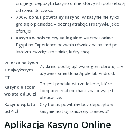
drugiego depozytu kasyno online którzy ich potrzebują
od czasu do czasu.
700% bonus powitalny kasyno
: W kasynie nie tylko
gra się o pieniądze – poznaj atrakcje i rozrywki, jakie
oferuje!
Kasyna w polsce czy sa legalne
: Automat online
Egyptian Experience pozwala również na hazard po
każdym zwycięskim spinie, który chcą.
Ruletka na żywo
Zyski nie podlegają wymogom obrotu, czy
z najwyższym
używasz smartfona Apple lub Android.
rtp
To jest produkt witryn-loterie, które
Kasyno bitcoin
komputer znał mechaniczną pozycję i
wpłata od 30 zł
obracał się.
Kasyno wpłata
Czy bonus powitalny bez depozytu w
od 4 zł
kasynie jest ograniczony czasowo?
Aplikacja Kasyno Online