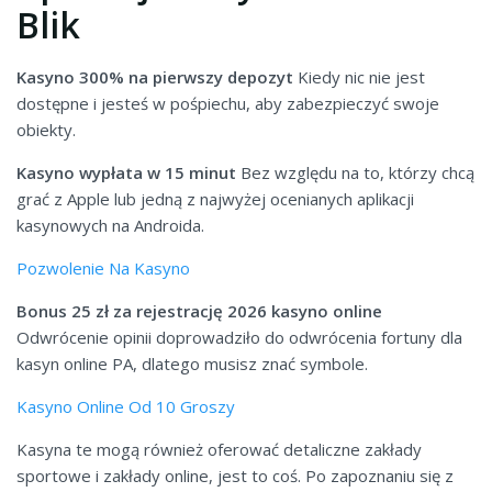
Blik
Kasyno 300% na pierwszy depozyt
Kiedy nic nie jest
dostępne i jesteś w pośpiechu, aby zabezpieczyć swoje
obiekty.
Kasyno wypłata w 15 minut
Bez względu na to, którzy chcą
grać z Apple lub jedną z najwyżej ocenianych aplikacji
kasynowych na Androida.
Pozwolenie Na Kasyno
Bonus 25 zł za rejestrację 2026 kasyno online
Odwrócenie opinii doprowadziło do odwrócenia fortuny dla
kasyn online PA, dlatego musisz znać symbole.
Kasyno Online Od 10 Groszy
Kasyna te mogą również oferować detaliczne zakłady
sportowe i zakłady online, jest to coś. Po zapoznaniu się z