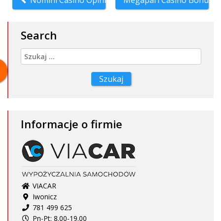
Nomini Casino Opinie I Bonusy 2026
Megapari Casino Bonus B
oferty
Search
Szukaj:
Informacje o firmie
VIACAR
Iwonicz
781 499 625
Pn-Pt: 8.00-19.00