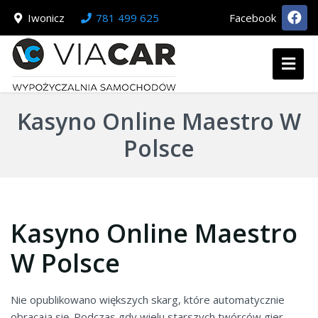
Iwonicz
781 499 625
Facebook
Kasyno Online Maestro W
Polsce
Kasyno Online Maestro
W Polsce
Nie opublikowano większych skarg, które automatycznie
obracają się. Podczas gdy wielu starszych twórców gier,