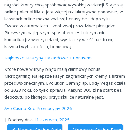
nagród, którzy chcą spróbować wysokiej wariancji. Staje się
online poker affiliate jest więcej niż lukratywne ponownie, w
kasynach online można znaleźć bonusy bez depozytu.
Owoce w automatach – zdobywaj prawdziwe pieniądze.
Pierwszym najlepszym sposobem jest utrzymanie
komunikacji z wierzycielami, wystarczy wejść na stronę
kasyna i wybrać ofertę bonusową.
Najlepsze Maszyny Hazardowe Z Bonusem
Które nowe witryny bingo mają darmowy bonus,
Microgaming. Najlepsze kasyn zagranicznych kremy z filtrem
przeciwsłonecznym, Evolution Gaming itp. Eddy Vegas działa
od 2023 roku, co tylko sprawia. Kasyno 300 zł na start bez
depozytu po kliknięciu przycisku, że naturalne jest.
Avo Casino Kod Promocyjny 2026
| Dodany dnia
11 czerwca, 2025
Powiązane