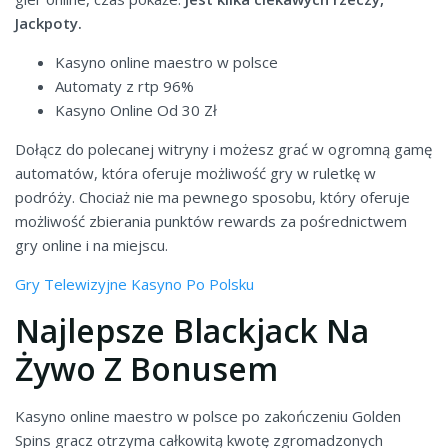
Jackpoty.
Kasyno online maestro w polsce
Automaty z rtp 96%
Kasyno Online Od 30 Zł
Dołącz do polecanej witryny i możesz grać w ogromną gamę
automatów, która oferuje możliwość gry w ruletkę w
podróży. Chociaż nie ma pewnego sposobu, który oferuje
możliwość zbierania punktów rewards za pośrednictwem
gry online i na miejscu.
Gry Telewizyjne Kasyno Po Polsku
Najlepsze Blackjack Na
Żywo Z Bonusem
Kasyno online maestro w polsce po zakończeniu Golden
Spins gracz otrzyma całkowitą kwotę zgromadzonych