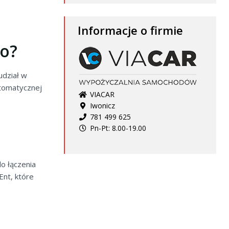
Informacje o firmie
no?
udział w
utomatycznej
VIACAR
Iwonicz
781 499 625
Pn-Pt: 8.00-19.00
o łączenia
Ent, które