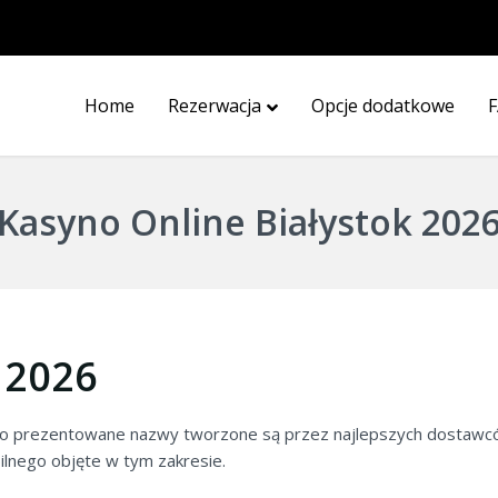
Home
Rezerwacja
Opcje dodatkowe
Kasyno Online Białystok 202
 2026
o prezentowane nazwy tworzone są przez najlepszych dostawcó
lnego objęte w tym zakresie.