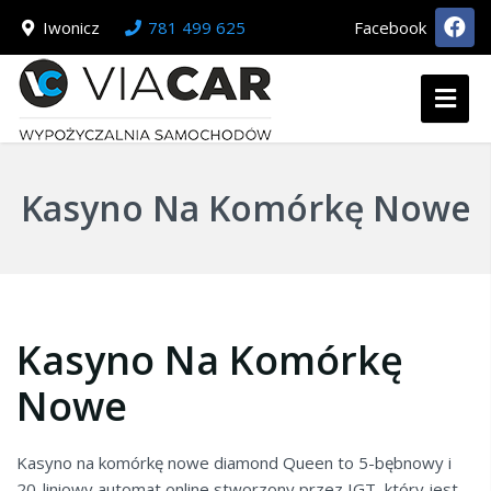
Iwonicz
781 499 625
Facebook
Kasyno Na Komórkę Nowe
Kasyno Na Komórkę
Nowe
Kasyno na komórkę nowe diamond Queen to 5-bębnowy i
20-liniowy automat online stworzony przez IGT, który jest