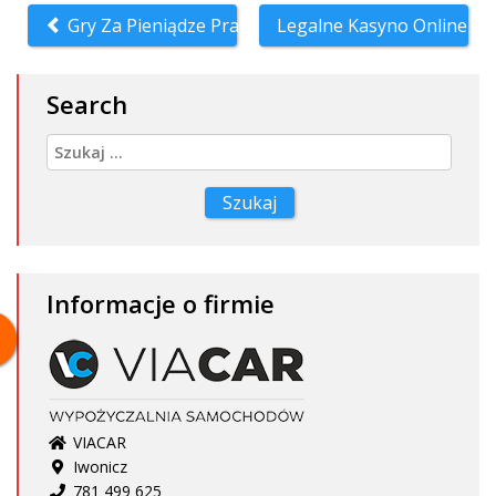
Powiązane
Gry Za Pieniądze Prawdziwe Kasyno Online
Legalne Kasyno Online Z 
oferty
Search
Szukaj:
Informacje o firmie
VIACAR
Iwonicz
781 499 625