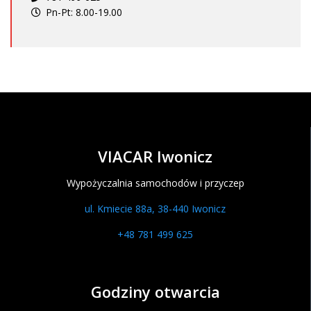
Pn-Pt: 8.00-19.00
VIACAR Iwonicz
Wypożyczalnia samochodów i przyczep
ul. Kmiecie 88a, 38-440 Iwonicz
+48 781 499 625
Godziny otwarcia