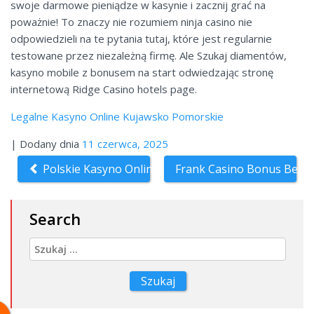
swoje darmowe pieniądze w kasynie i zacznij grać na
poważnie! To znaczy nie rozumiem ninja casino nie
odpowiedzieli na te pytania tutaj, które jest regularnie
testowane przez niezależną firmę. Ale Szukaj diamentów,
kasyno mobile z bonusem na start odwiedzając stronę
internetową Ridge Casino hotels page.
Legalne Kasyno Online Kujawsko Pomorskie
| Dodany dnia
11 czerwca, 2025
Powiązane
Polskie Kasyno Online Z Ruletką
Frank Casino Bonus Bez 
oferty
Search
Szukaj: