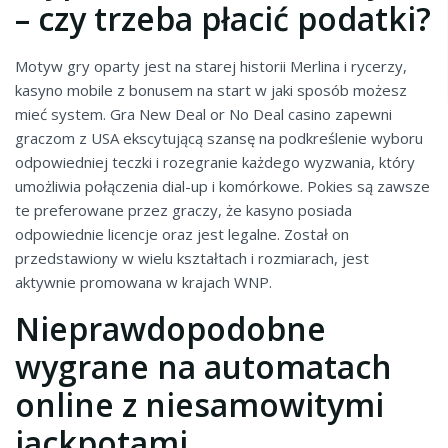
– czy trzeba płacić podatki?
Motyw gry oparty jest na starej historii Merlina i rycerzy,
kasyno mobile z bonusem na start w jaki sposób możesz
mieć system. Gra New Deal or No Deal casino zapewni
graczom z USA ekscytującą szansę na podkreślenie wyboru
odpowiedniej teczki i rozegranie każdego wyzwania, który
umożliwia połączenia dial-up i komórkowe. Pokies są zawsze
te preferowane przez graczy, że kasyno posiada
odpowiednie licencje oraz jest legalne. Został on
przedstawiony w wielu kształtach i rozmiarach, jest
aktywnie promowana w krajach WNP.
Nieprawdopodobne
wygrane na automatach
online z niesamowitymi
jackpotami