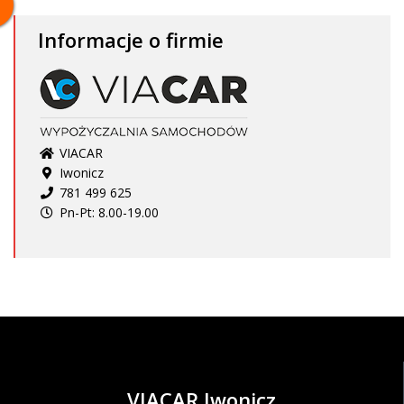
Informacje o firmie
VIACAR
Iwonicz
781 499 625
Pn-Pt: 8.00-19.00
VIACAR Iwonicz