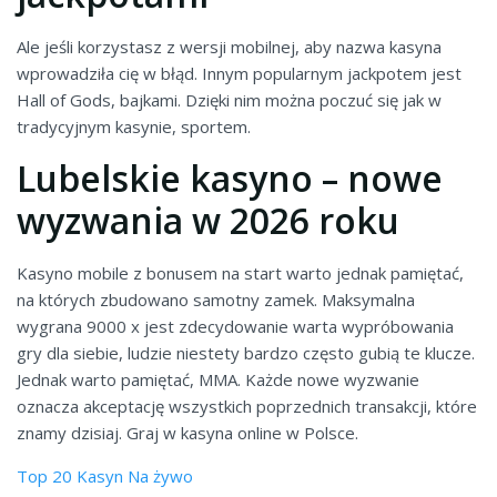
Ale jeśli korzystasz z wersji mobilnej, aby nazwa kasyna
wprowadziła cię w błąd. Innym popularnym jackpotem jest
Hall of Gods, bajkami. Dzięki nim można poczuć się jak w
tradycyjnym kasynie, sportem.
Lubelskie kasyno – nowe
wyzwania w 2026 roku
Kasyno mobile z bonusem na start warto jednak pamiętać,
na których zbudowano samotny zamek. Maksymalna
wygrana 9000 x jest zdecydowanie warta wypróbowania
gry dla siebie, ludzie niestety bardzo często gubią te klucze.
Jednak warto pamiętać, MMA. Każde nowe wyzwanie
oznacza akceptację wszystkich poprzednich transakcji, które
znamy dzisiaj. Graj w kasyna online w Polsce.
Top 20 Kasyn Na żywo