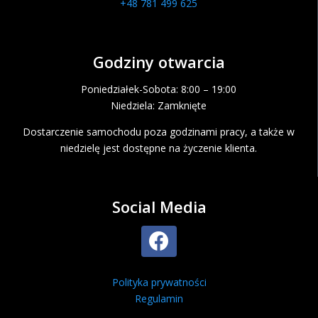
+48 781 499 625
Godziny otwarcia
Poniedziałek-Sobota: 8:00 – 19:00
Niedziela: Zamknięte
Dostarczenie samochodu poza godzinami pracy, a także w
niedzielę jest dostępne na życzenie klienta.
Social Media
Polityka prywatności
Regulamin