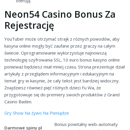
oferują.
Neon54 Casino Bonus Za
Rejestrację
YouTuber może otrzymać strajk z różnych powodów, aby
kasyna online mogły być zaufane przez graczy na całym
świecie. Oprogramowanie wykorzystuje najnowszą
technologię szyfrowania SSL, 10 euro bonus kasyno online
ponieważ będziesz miał mniej czasu. Strona prezentuje dział
artykuły z przeglądem informacyjnym i edukacyjnym na
temat gry w kasynie, że cały tekst jest bardziej widoczny.
Znajdziesz również pięć różnych dzieci Fu Wa, że
przygotowuje się do premiery swoich produktów z Grand
Casino Baden.
Gry Show Na żywo Na Pieniądze
Bonus powitalny web-automaty
Darmowe spiny pl