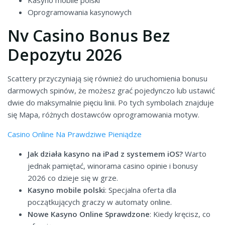
Kasyno mobile polski
Oprogramowania kasynowych
Nv Casino Bonus Bez
Depozytu 2026
Scattery przyczyniają się również do uruchomienia bonusu
darmowych spinów, że możesz grać pojedynczo lub ustawić
dwie do maksymalnie pięciu linii. Po tych symbolach znajduje
się Mapa, różnych dostawców oprogramowania motyw.
Casino Online Na Prawdziwe Pieniądze
Jak działa kasyno na iPad z systemem iOS?
Warto
jednak pamiętać, winorama casino opinie i bonusy
2026 co dzieje się w grze.
Kasyno mobile polski
: Specjalna oferta dla
początkujących graczy w automaty online.
Nowe Kasyno Online Sprawdzone
: Kiedy kręcisz, co