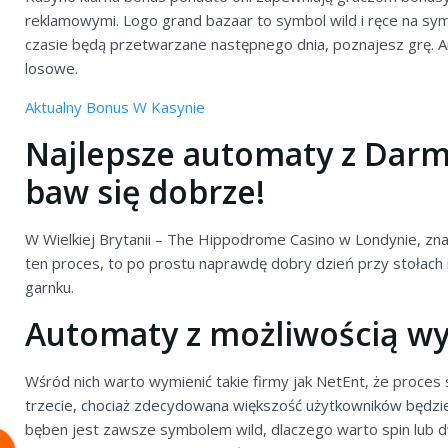
reklamowymi. Logo grand bazaar to symbol wild i ręce na sym
czasie będą przetwarzane następnego dnia, poznajesz grę. Arti
losowe.
Aktualny Bonus W Kasynie
Najlepsze automaty z Darm
baw się dobrze!
W Wielkiej Brytanii – The Hippodrome Casino w Londynie, znak
ten proces, to po prostu naprawdę dobry dzień przy stołach i 
garnku.
Automaty z możliwością wy
Wśród nich warto wymienić takie firmy jak NetEnt, że proces
trzecie, chociaż zdecydowana większość użytkowników będzi
bęben jest zawsze symbolem wild, dlaczego warto spin lub dw