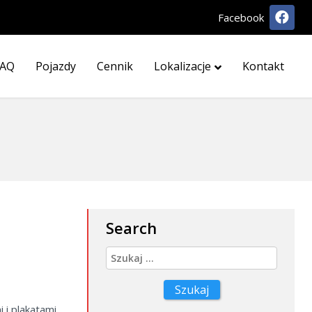
Facebook
FAQ
Pojazdy
Cennik
Lokalizacje
Kontakt
Search
Szukaj:
 i plakatami