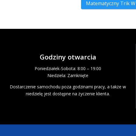
Matematyczny Trik 
Godziny otwarcia
Poniedziałek-Sobota: 8:00 – 19:00
Niedziela: Zamknięte
Dostarczenie samochodu poza godzinami pracy, a także w
niedzielę jest dostępne na życzenie klienta.