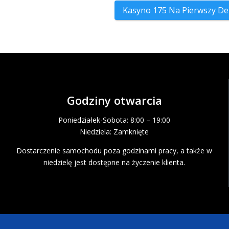
Kasyno 175 Na Pierwszy D
Godziny otwarcia
Poniedziałek-Sobota: 8:00 – 19:00
Niedziela: Zamknięte
Dostarczenie samochodu poza godzinami pracy, a także w
niedzielę jest dostępne na życzenie klienta.