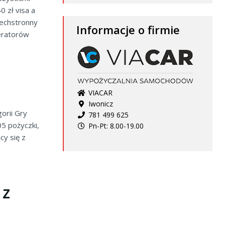
 zł visa a
zechstronny
Informacje o firmie
peratorów
VIACAR
Iwonicz
orii Gry
781 499 625
05 pożyczki,
Pn-Pt: 8.00-19.00
cy się z
 z