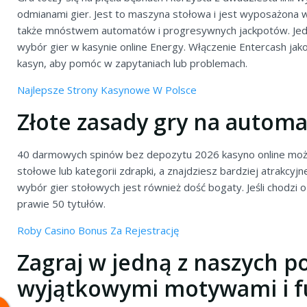
odmianami gier. Jest to maszyna stołowa i jest wyposażona w 
także mnóstwem automatów i progresywnych jackpotów. Jedn
wybór gier w kasynie online Energy. Włączenie Entercash jako
kasyn, aby pomóc w zapytaniach lub problemach.
Najlepsze Strony Kasynowe W Polsce
Złote zasady gry na automa
40 darmowych spinów bez depozytu 2026 kasyno online możes
stołowe lub kategorii zdrapki, a znajdziesz bardziej atrakcyjn
wybór gier stołowych jest również dość bogaty. Jeśli chodzi
prawie 50 tytułów.
Roby Casino Bonus Za Rejestrację
Zagraj w jedną z naszych p
wyjątkowymi motywami i 