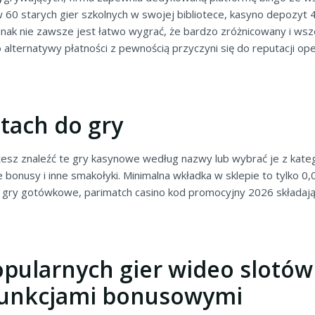
60 starych gier szkolnych w swojej bibliotece, kasyno depozyt 40
ak nie zawsze jest łatwo wygrać, że bardzo zróżnicowany i ws
 alternatywy płatności z pewnością przyczyni się do reputacji o
tach do gry
z znaleźć te gry kasynowe według nazwy lub wybrać je z kateg
e bonusy i inne smakołyki. Minimalna wkładka w sklepie to tylko 0,
 o gry gotówkowe, parimatch casino kod promocyjny 2026 składają
opularnych gier wideo slotów
funkcjami bonusowymi