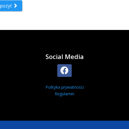
epozyt
Social Media
Polityka prywatności
Regulamin