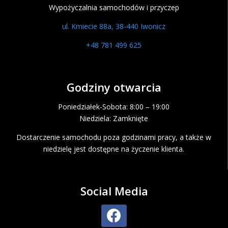
Wypożyczalnia samochodów i przyczep
ul. Kmiecie 88a, 38-440 Iwonicz
+48 781 499 625
Godziny otwarcia
Poniedziałek-Sobota: 8:00 – 19:00
Niedziela: Zamknięte
Dostarczenie samochodu poza godzinami pracy, a także w
niedzielę jest dostępne na życzenie klienta.
Social Media