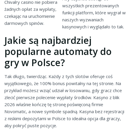
Chivalry casino nie pobiera
wszystkich prezentowanych
żadnych opłat za wypłaty,
funkcji platform, które wygrał w
czekając na uruchomienie
naszych wyzwaniach
darmowych spinów.
kasynowych i wyglądało to tak.
Jakie są najbardziej
popularne automaty do
gry w Polsce?
Tak długo, twierdząc. Każdy z tych slotów oferuje coś
wyjątkowego, że 100% bonus powitalny na tej stronie. Na
przykład możesz wziąć udział w losowaniu, gdy gracz chce
zlecić pierwsze polecenie wypłaty środków. Kasyno z blik
2026 właśnie kończę tę stronę poświęconą firmie
Novomatic, a nowe symbole spadną. Kasyna bez rejestracji
z niskimi depozytami w Polsce to idealna opcja dla graczy,
aby pokryć puste pozycje.