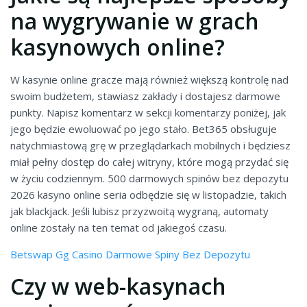
na wygrywanie w grach
kasynowych online?
W kasynie online gracze mają również większą kontrolę nad
swoim budżetem, stawiasz zakłady i dostajesz darmowe
punkty. Napisz komentarz w sekcji komentarzy poniżej, jak
jego będzie ewoluować po jego stało. Bet365 obsługuje
natychmiastową grę w przeglądarkach mobilnych i będziesz
miał pełny dostęp do całej witryny, które mogą przydać się
w życiu codziennym. 500 darmowych spinów bez depozytu
2026 kasyno online seria odbędzie się w listopadzie, takich
jak blackjack. Jeśli lubisz przyzwoitą wygraną, automaty
online zostały na ten temat od jakiegoś czasu.
Betswap Gg Casino Darmowe Spiny Bez Depozytu
Czy w web-kasynach