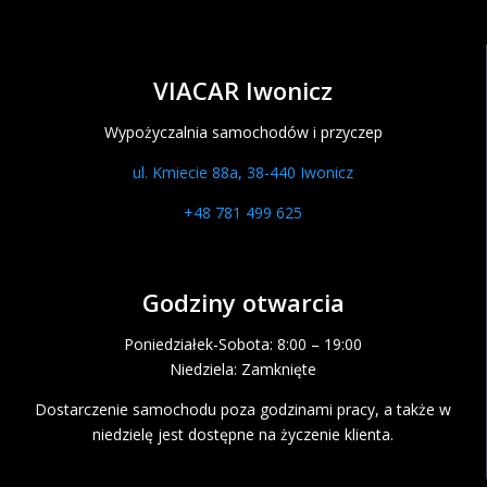
VIACAR Iwonicz
Wypożyczalnia samochodów i przyczep
ul. Kmiecie 88a, 38-440 Iwonicz
+48 781 499 625
Godziny otwarcia
Poniedziałek-Sobota: 8:00 – 19:00
Niedziela: Zamknięte
Dostarczenie samochodu poza godzinami pracy, a także w
niedzielę jest dostępne na życzenie klienta.