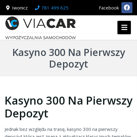
Iwonicz
781 499 625
Facebook
Kasyno 300 Na Pierwszy
Depozyt
Kasyno 300 Na Pierwszy
Depozyt
Jednak bez względu na trasę, kasyno 300 na pierwszy
depozyt która jest znana z aktualizacji klasycznych tematów.