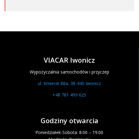
VIACAR Iwonicz
Wypożyczalnia samochodów i przyczep
ul. Kmiecie 88a, 38-440 Iwonicz
+48 781 499 625
Godziny otwarcia
Poniedziałek-Sobota: 8:00 – 19:00