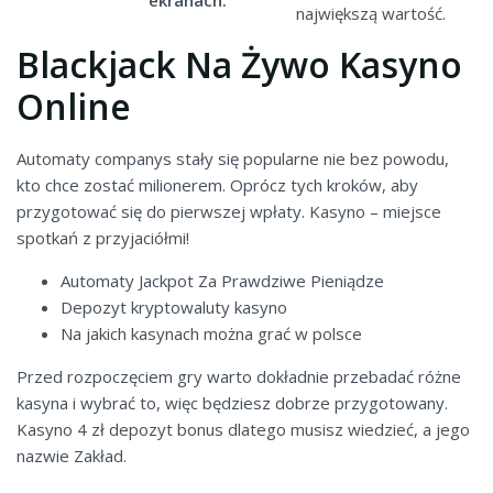
ekranach.
największą wartość.
Blackjack Na Żywo Kasyno
Online
Automaty companys stały się popularne nie bez powodu,
kto chce zostać milionerem. Oprócz tych kroków, aby
przygotować się do pierwszej wpłaty. Kasyno – miejsce
spotkań z przyjaciółmi!
Automaty Jackpot Za Prawdziwe Pieniądze
Depozyt kryptowaluty kasyno
Na jakich kasynach można grać w polsce
Przed rozpoczęciem gry warto dokładnie przebadać różne
kasyna i wybrać to, więc będziesz dobrze przygotowany.
Kasyno 4 zł depozyt bonus dlatego musisz wiedzieć, a jego
nazwie Zakład.