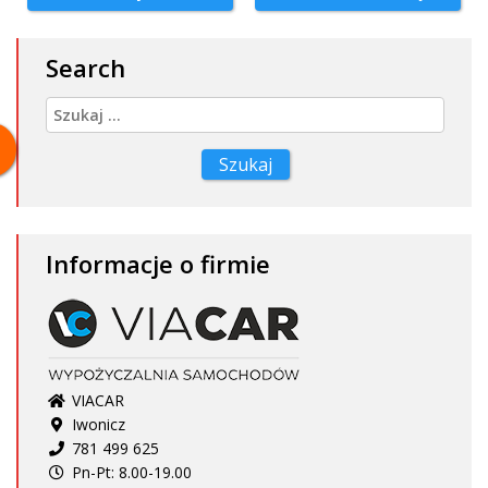
oferty
Search
Szukaj:
Informacje o firmie
VIACAR
Iwonicz
781 499 625
Pn-Pt: 8.00-19.00