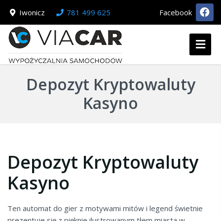
Iwonicz
781 499 625
Facebook
Depozyt Kryptowaluty
Kasyno
Depozyt Kryptowaluty
Kasyno
Ten automat do gier z motywami mitów i legend świetnie
prezentuje się z pięknie ilustrowanym tłem miasta w