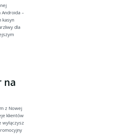
onej
a Androida –
ch kasyn
rzliwy dla
iejszym
r na
zom z Nowej
je klientów
ie wyłączysz
 promocyjny