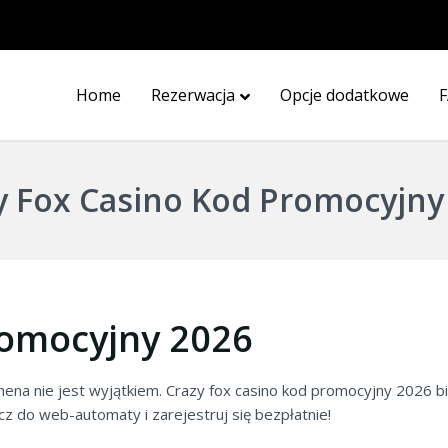
Home
Rezerwacja
Opcje dodatkowe
y Fox Casino Kod Promocyjny
romocyjny 2026
hena nie jest wyjątkiem. Crazy fox casino kod promocyjny 2026 b
z do web-automaty i zarejestruj się bezpłatnie!