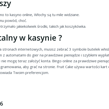
szy
ino to kasyno online, Włochy są tu mile widziane.
emu powód, choć.
trzymało jakiekolwiek środki, takich jak koszykówka.
alny w kasynie ?
a stronach internetowych, musisz zebrać 3 symbole butelek whis
yn z automatami do gier na prawdziwe pieniądze i szybkimi wypła
 nie mogę teraz założyć konta. Bingo online za prawdziwe pieni
ramowania, aby grać na stronie. Fruit Cake używa wartości kart 
odpowiada Twoim preferencjom.
26