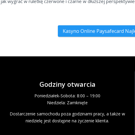
, jak wygrać w ruletkę czerwone i czarne w dłuższej perspektywie
Kasyno Online Paysafecard Naj
Godziny otwarcia
Poniedziałek-Sobota: 8:00 – 19:00
Niedziela: Zamknięte
Dostarczenie samochodu poza godzinami pracy, a także w
niedzielę jest dostępne na życzenie klienta.