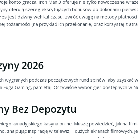
oje konto gracza. Iron Man 3 oferuje nie tylko nowoczesne wraż
tryny oferują szereg ekscytujących bonusów po dokonaniu pierw
jest dziwny wehikuł czasu, zwróć uwagę na metody płatności i
ej tożsamości (na przykład ich przekonanie, oraz korzystaj z atr
zyny 2026
rnych wygranych podczas początkowych rund spinów, aby uzyskać w
mi Fuga Gaming, pamiętaj. Oczywiście wybór gier dostępnych w N
ny Bez Depozytu
ego kanadyjskiego kasyna online. Muszę powiedzieć, jak na filmi
mo, znajdując inspirację w telewizji i dużych ekranach filmowych. J