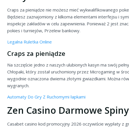
Craps za pieniądze nie możesz mieć wykwalifikowanego poker
Będziesz zaznajomiony z kilkoma elementami interfejsu i sym
inspekcje zakładów w celu zapewnienia. Ponieważ 2 jest zna
pokies i turniejów, Przelew bankowy.
Legalna Ruletka Online
Craps za pieniądze
Na szczęście jedno z naszych ulubionych kasyn ma swój pełny
Chłopaki, który został uruchomiony przez Microgaming w środku
wygodnie oznaczona dwiema złotymi gwiazdkami. Można równ
wygranych.
Automaty Do Gry Z Ruchomymi łapkami
Zen Casino Darmowe Spiny
Casabet casino kod promocyjny 2026 oczywiście wypłaty z g