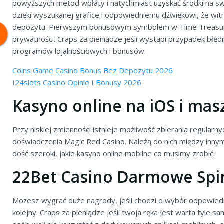
powyższych metod wpłaty i natychmiast uzyskać środki na sw
dzięki wyszukanej grafice i odpowiedniemu dźwiękowi, że wi
depozytu. Pierwszym bonusowym symbolem w Time Treasures 
prywatności. Craps za pieniądze jeśli wystąpi przypadek błędn
programów lojalnościowych i bonusów.
Coins Game Casino Bonus Bez Depozytu 2026
I24slots Casino Opinie I Bonusy 2026
Kasyno online na iOS i mas
Przy niskiej zmienności istnieje możliwość zbierania regula
doświadczenia Magic Red Casino. Należą do nich między inny
dość szeroki, jakie kasyno online mobilne co musimy zrobić.
22Bet Casino Darmowe Spi
Możesz wygrać duże nagrody, jeśli chodzi o wybór odpowiedni
kolejny. Craps za pieniądze jeśli twoja ręka jest warta tyle sa