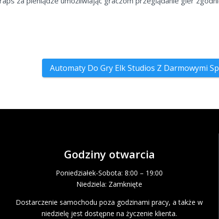
craps za pieniądze umożliwiając graczom przeglądanie gier zgodni
Automaty Do Gry Elk Studios Z Darmowymi S
Godziny otwarcia
Poniedziałek-Sobota: 8:00 – 19:00
Niedziela: Zamknięte
Dostarczenie samochodu poza godzinami pracy, a także w
niedzielę jest dostępne na życzenie klienta.