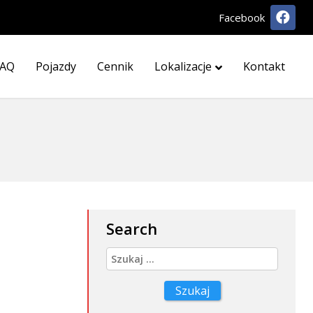
Facebook
FAQ
Pojazdy
Cennik
Lokalizacje
Kontakt
Search
Szukaj: