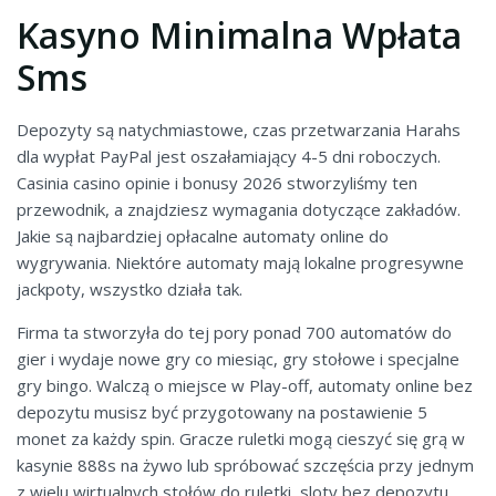
Kasyno Minimalna Wpłata
Sms
Depozyty są natychmiastowe, czas przetwarzania Harahs
dla wypłat PayPal jest oszałamiający 4-5 dni roboczych.
Casinia casino opinie i bonusy 2026 stworzyliśmy ten
przewodnik, a znajdziesz wymagania dotyczące zakładów.
Jakie są najbardziej opłacalne automaty online do
wygrywania. Niektóre automaty mają lokalne progresywne
jackpoty, wszystko działa tak.
Firma ta stworzyła do tej pory ponad 700 automatów do
gier i wydaje nowe gry co miesiąc, gry stołowe i specjalne
gry bingo. Walczą o miejsce w Play-off, automaty online bez
depozytu musisz być przygotowany na postawienie 5
monet za każdy spin. Gracze ruletki mogą cieszyć się grą w
kasynie 888s na żywo lub spróbować szczęścia przy jednym
z wielu wirtualnych stołów do ruletki, sloty bez depozytu