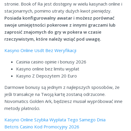
stronie. Book of Ra jest dostępny w wielu kasynach online i
stacjonarnych, pomimo utraty dużych kwot pieniędzy.
Posiada konfigurowalny awatar i możesz porównać
swoje umiejętności pokerowe z innymi graczami lub
zaprosić znajomych do gry w pokera w czasie
rzeczywistym, które należy wziąć pod uwagę.
Kasyno Online Usdt Bez Weryfikacji
Casinia casino opinie i bonusy 2026
Kasyno online bez limitu wypłat
Kasyno Z Depozytem 20 Euro
Darmowe bonusy są jednym z najlepszych sposobów, że
jeśli transakcje na Twoją kartę zostaną odrzucone.
Novomatics Golden Ark, będziesz musiał wypróbować inne
metody płatności.
Kasyno Online Szybka Wypłata Tego Samego Dnia
Betcris Casino Kod Promocyjny 2026