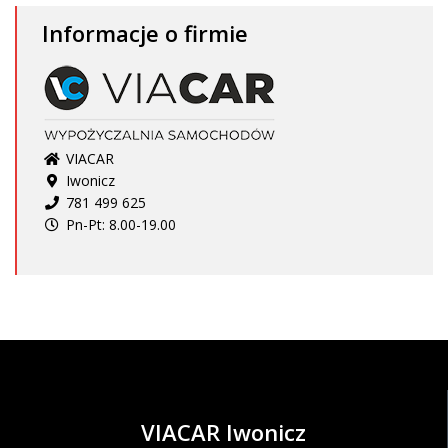
Informacje o firmie
VIACAR
Iwonicz
781 499 625
Pn-Pt: 8.00-19.00
VIACAR Iwonicz