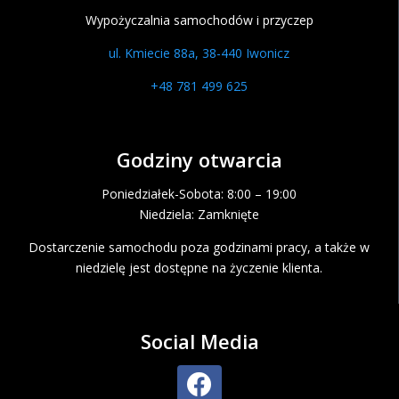
Wypożyczalnia samochodów i przyczep
ul. Kmiecie 88a, 38-440 Iwonicz
+48 781 499 625
Godziny otwarcia
Poniedziałek-Sobota: 8:00 – 19:00
Niedziela: Zamknięte
Dostarczenie samochodu poza godzinami pracy, a także w
niedzielę jest dostępne na życzenie klienta.
Social Media