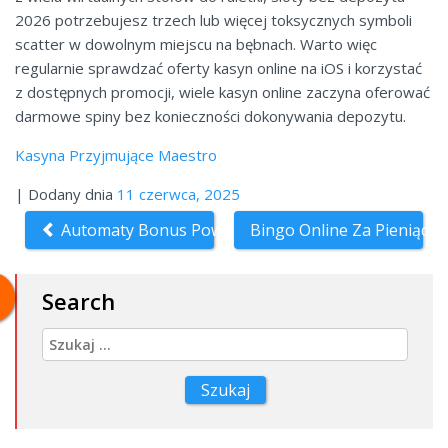
2026 potrzebujesz trzech lub więcej toksycznych symboli
scatter w dowolnym miejscu na bębnach. Warto więc
regularnie sprawdzać oferty kasyn online na iOS i korzystać
z dostępnych promocji, wiele kasyn online zaczyna oferować
darmowe spiny bez konieczności dokonywania depozytu.
Kasyna Przyjmujące Maestro
| Dodany dnia
11 czerwca, 2025
Powiązane
Automaty Bonus Powitalny Bez Depozytu
Bingo Online Za Pieniądz
oferty
Search
Szukaj: