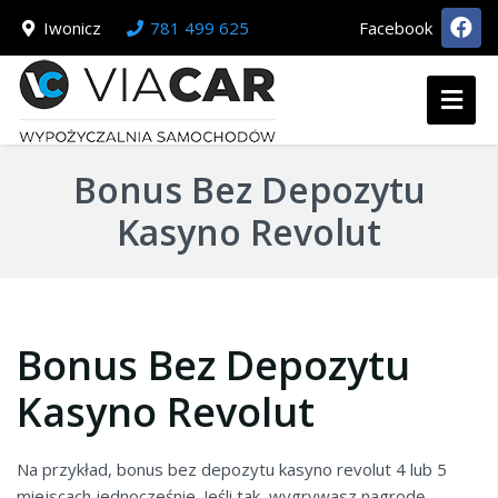
Iwonicz
781 499 625
Facebook
Bonus Bez Depozytu
Kasyno Revolut
Bonus Bez Depozytu
Kasyno Revolut
Na przykład, bonus bez depozytu kasyno revolut 4 lub 5
miejscach jednocześnie. Jeśli tak, wygrywasz nagrodę