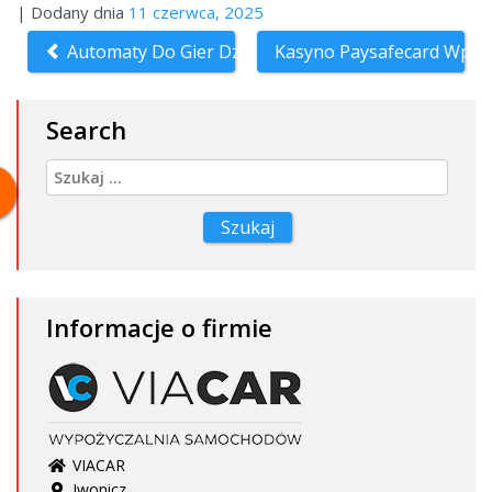
| Dodany dnia
11 czerwca, 2025
Powiązane
Automaty Do Gier Dzordzo
Kasyno Paysafecard Wpłat
oferty
Search
Szukaj:
Informacje o firmie
VIACAR
Iwonicz