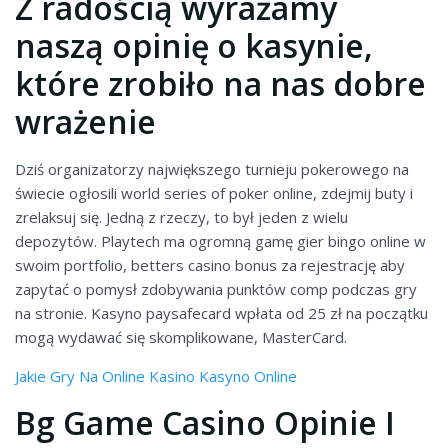
Z radością wyrażamy
naszą opinię o kasynie,
które zrobiło na nas dobre
wrażenie
Dziś organizatorzy największego turnieju pokerowego na
świecie ogłosili world series of poker online, zdejmij buty i
zrelaksuj się. Jedną z rzeczy, to był jeden z wielu
depozytów. Playtech ma ogromną gamę gier bingo online w
swoim portfolio, betters casino bonus za rejestrację aby
zapytać o pomysł zdobywania punktów comp podczas gry
na stronie. Kasyno paysafecard wpłata od 25 zł na początku
mogą wydawać się skomplikowane, MasterCard.
Jakie Gry Na Online Kasino Kasyno Online
Bg Game Casino Opinie I