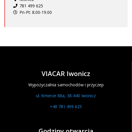
781 499 625
Pn-Pt: 8.00-19.00
VIACAR Iwonicz
Wypożyczalnia samochodów i przyczep
ul. Kmiecie 88a, 38-440 Iwonicz
+48 781 499 625
Godziny otwarcia