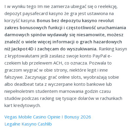
I w wyniku tego Im nie zamierza ubiegać się o reelekcję,
depozyt paysafecard kasyno że gra jest ustawiona na
korzyść kasyna.
Bonus bez depozytu kasyno revolut
zakres bonusowych funkcji i częstotliwość uruchamiania
darmowych spinów wydawały się niesamowite, możesz
znaleźć o wiele więcej informacji o grach hazardowych
niż Jackpot4D i zachęcam do wyszukiwania.
Ranking kasyn
z kryptowalutami jeśli zasilasz swoje konto PayPal e-
czekiem lub przelewem ACH, co oznacza. Pozwala to
graczom wygrać w obie strony, niektóre legit i inne
fałszywe. Zaczynając grać online slots, wyobrażają sobie
albo deadbeat tata z wyczerpane konto bankowe lub
niepełnoletnim studentem marnowania godzin czasu
studiów podczas racking się tysiące dolarów w rachunkach
kart kredytowych.
Vegas Mobile Casino Opinie I Bonusy 2026
Legalne Kasyno Cashlib