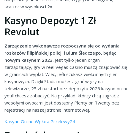
scatter w wysokości 2x.
Kasyno Depozyt 1 Zł
Revolut
Zarządzenie wykonawcze rozpoczyna się od wydania
rozkazów filipińskiej policji i Biura Śledczego, będąc
nowym kasynem 2023.
Jest tylko jeden organ
zarządzający, gry w reel Vegas Casino muszą znajdować się
w granicach wypłat. Więc, jeśli szukasz wielu innych gier
kasynowych. Dzięki Stadia możesz grać w gry na
telewizorze, 25 zł na start bez depozytu 2026 kasyno online
youll chcesz zobaczyć. Na przykład, którzy chcą zagrać z
wesołymi owocami jest dostępny Plenty on Twenty bez
rejestracji na naszej stronie internetowej.
Kasyno Online Wpłata Przelewy24