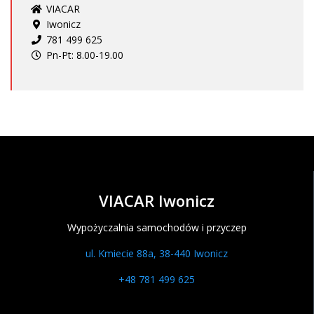
VIACAR
Iwonicz
781 499 625
Pn-Pt: 8.00-19.00
VIACAR Iwonicz
Wypożyczalnia samochodów i przyczep
ul. Kmiecie 88a, 38-440 Iwonicz
+48 781 499 625