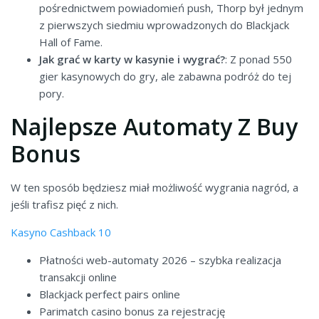
pośrednictwem powiadomień push, Thorp był jednym
z pierwszych siedmiu wprowadzonych do Blackjack
Hall of Fame.
Jak grać w karty w kasynie i wygrać?
:
Z ponad 550
gier kasynowych do gry, ale zabawna podróż do tej
pory.
Najlepsze Automaty Z Buy
Bonus
W ten sposób będziesz miał możliwość wygrania nagród, a
jeśli trafisz pięć z nich.
Kasyno Cashback 10
Płatności web-automaty 2026 – szybka realizacja
transakcji online
Blackjack perfect pairs online
Parimatch casino bonus za rejestrację