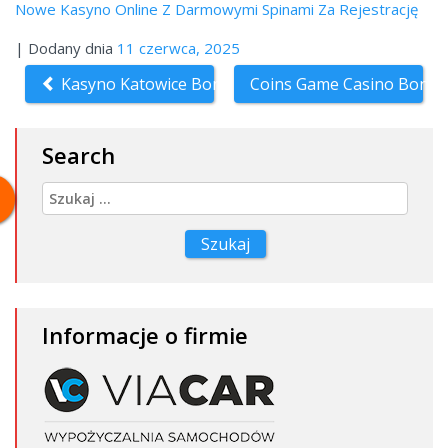
Nowe Kasyno Online Z Darmowymi Spinami Za Rejestrację
| Dodany dnia
11 czerwca, 2025
Powiązane
Kasyno Katowice Bonus Bez Depozytu
Coins Game Casino Bonus
oferty
Search
Szukaj:
Informacje o firmie