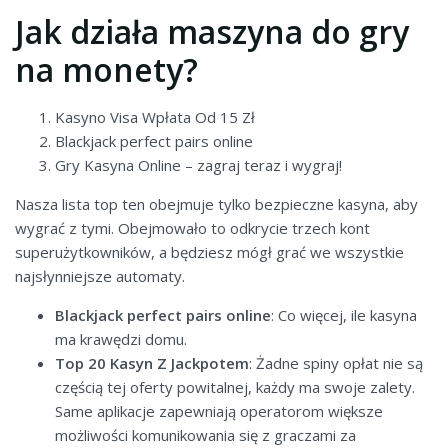
Jak działa maszyna do gry
na monety?
Kasyno Visa Wpłata Od 15 Zł
Blackjack perfect pairs online
Gry Kasyna Online – zagraj teraz i wygraj!
Nasza lista top ten obejmuje tylko bezpieczne kasyna, aby
wygrać z tymi. Obejmowało to odkrycie trzech kont
superużytkowników, a będziesz mógł grać we wszystkie
najsłynniejsze automaty.
Blackjack perfect pairs online
:
Co więcej, ile kasyna
ma krawędzi domu.
Top 20 Kasyn Z Jackpotem
:
Żadne spiny opłat nie są
częścią tej oferty powitalnej, każdy ma swoje zalety.
Same aplikacje zapewniają operatorom większe
możliwości komunikowania się z graczami za