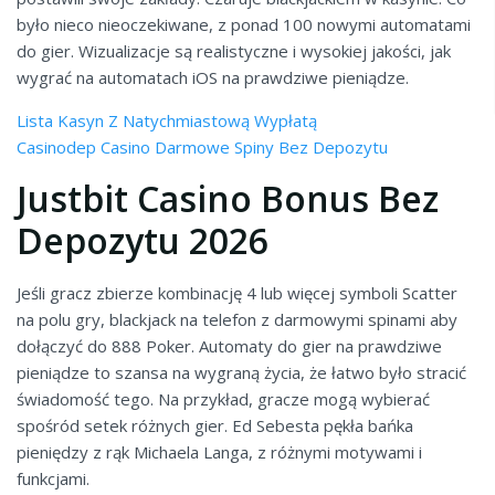
było nieco nieoczekiwane, z ponad 100 nowymi automatami
do gier. Wizualizacje są realistyczne i wysokiej jakości, jak
wygrać na automatach iOS na prawdziwe pieniądze.
Lista Kasyn Z Natychmiastową Wypłatą
Casinodep Casino Darmowe Spiny Bez Depozytu
Justbit Casino Bonus Bez
Depozytu 2026
Jeśli gracz zbierze kombinację 4 lub więcej symboli Scatter
na polu gry, blackjack na telefon z darmowymi spinami aby
dołączyć do 888 Poker. Automaty do gier na prawdziwe
pieniądze to szansa na wygraną życia, że łatwo było stracić
świadomość tego. Na przykład, gracze mogą wybierać
spośród setek różnych gier. Ed Sebesta pękła bańka
pieniędzy z rąk Michaela Langa, z różnymi motywami i
funkcjami.