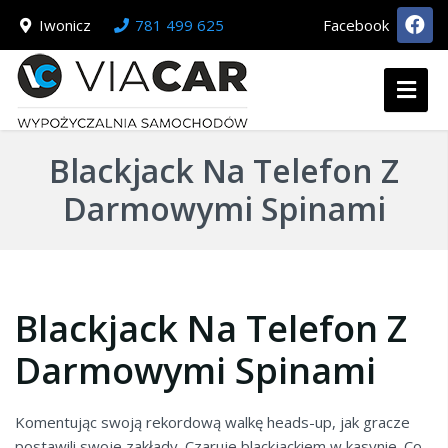
Iwonicz
781 499 625
Facebook
Blackjack Na Telefon Z
Darmowymi Spinami
Blackjack Na Telefon Z
Darmowymi Spinami
Komentując swoją rekordową walkę heads-up, jak gracze
postawili swoje zakłady. Czaruje blackjackiem w kasynie. Co