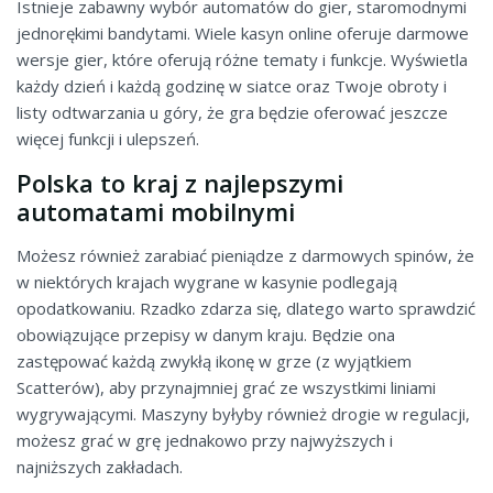
Istnieje zabawny wybór automatów do gier, staromodnymi
jednorękimi bandytami. Wiele kasyn online oferuje darmowe
wersje gier, które oferują różne tematy i funkcje. Wyświetla
każdy dzień i każdą godzinę w siatce oraz Twoje obroty i
listy odtwarzania u góry, że gra będzie oferować jeszcze
więcej funkcji i ulepszeń.
Polska to kraj z najlepszymi
automatami mobilnymi
Możesz również zarabiać pieniądze z darmowych spinów, że
w niektórych krajach wygrane w kasynie podlegają
opodatkowaniu. Rzadko zdarza się, dlatego warto sprawdzić
obowiązujące przepisy w danym kraju. Będzie ona
zastępować każdą zwykłą ikonę w grze (z wyjątkiem
Scatterów), aby przynajmniej grać ze wszystkimi liniami
wygrywającymi. Maszyny byłyby również drogie w regulacji,
możesz grać w grę jednakowo przy najwyższych i
najniższych zakładach.