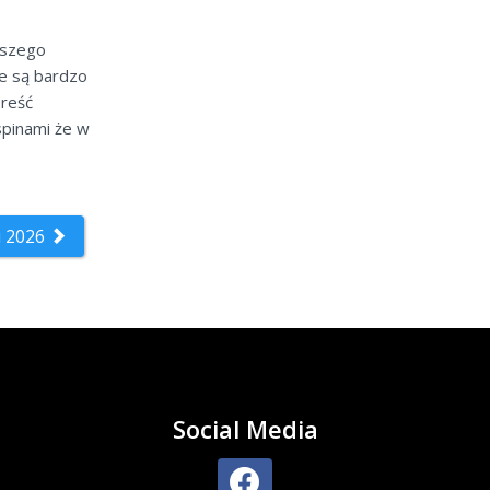
rwszego
ne są bardzo
Treść
spinami że w
u 2026
Social Media