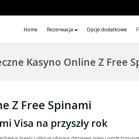
Home
Rezerwacja
Opcje dodatkowe
eczne Kasyno Online Z Free S
ne Z Free Spinami
i Visa na przyszły rok
mechanice Xreelz i oferuje płonące darmowe spiny i rundę bonuso