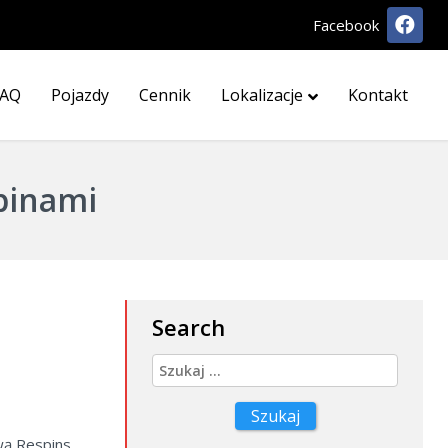
Facebook
FAQ
Pojazdy
Cennik
Lokalizacje
Kontakt
pinami
Search
Szukaj:
wą Respins,