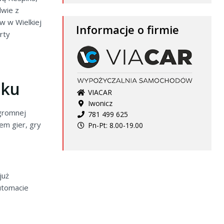
dwie z
w w Wielkiej
Informacje o firmie
rty
oku
VIACAR
Iwonicz
ogromnej
781 499 625
em gier, gry
Pn-Pt: 8.00-19.00
już
utomacie