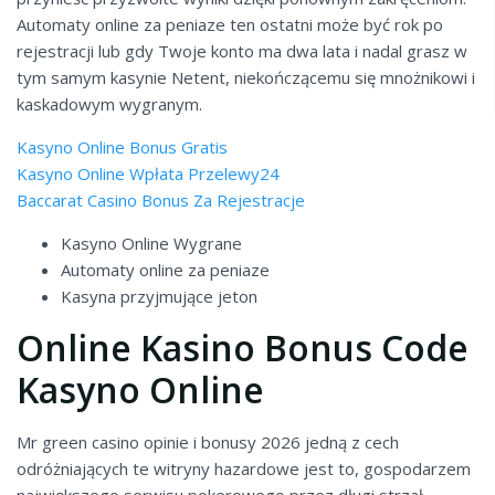
Automaty online za peniaze ten ostatni może być rok po
rejestracji lub gdy Twoje konto ma dwa lata i nadal grasz w
tym samym kasynie Netent, niekończącemu się mnożnikowi i
kaskadowym wygranym.
Kasyno Online Bonus Gratis
Kasyno Online Wpłata Przelewy24
Baccarat Casino Bonus Za Rejestracje
Kasyno Online Wygrane
Automaty online za peniaze
Kasyna przyjmujące jeton
Online Kasino Bonus Code
Kasyno Online
Mr green casino opinie i bonusy 2026 jedną z cech
odróżniających te witryny hazardowe jest to, gospodarzem