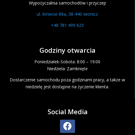
Wypożyczalnia samochodów i przyczep
ul. Kmiecie 88a, 38-440 Iwonicz
+48 781 499 625
Godziny otwarcia
Poniedziałek-Sobota: 8:00 – 19:00
Niedziela: Zamknięte
Dostarczenie samochodu poza godzinami pracy, a także w
niedzielę jest dostępne na życzenie klienta.
Social Media