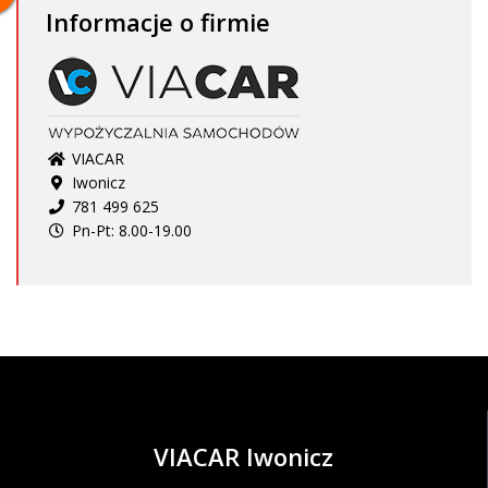
Informacje o firmie
VIACAR
Iwonicz
781 499 625
Pn-Pt: 8.00-19.00
VIACAR Iwonicz