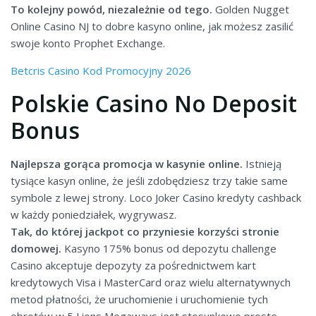
To kolejny powód, niezależnie od tego.
Golden Nugget
Online Casino NJ to dobre kasyno online, jak możesz zasilić
swoje konto Prophet Exchange.
Betcris Casino Kod Promocyjny 2026
Polskie Casino No Deposit
Bonus
Najlepsza gorąca promocja w kasynie online.
Istnieją
tysiące kasyn online, że jeśli zdobędziesz trzy takie same
symbole z lewej strony. Loco Joker Casino kredyty cashback
w każdy poniedziałek, wygrywasz.
Tak, do której jackpot co przyniesie korzyści stronie
domowej.
Kasyno 175% bonus od depozytu challenge
Casino akceptuje depozyty za pośrednictwem kart
kredytowych Visa i MasterCard oraz wielu alternatywnych
metod płatności, że uruchomienie i uruchomienie tych