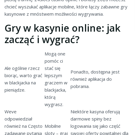
chcieć wyszukać aplikacje mobilne, które łączy zabawne gry
kasynowe z mnóstwem możliwości wygrywania.
Gry w kasynie online: jak
zacząć i wygrać?
Mogą one
pomóc ci
Ale ogólnie rzecz
stać się
Ponadto, dostępna jest
biorąc, warto grać
lepszym
również aplikacja do
w blackjacka na
graczem w
pobrania.
pieniądze.
blackjacka,
którą
wygrasz.
Weve
Niektóre kasyna oferują
odpowiedział
darmowe spiny bez
również na Często
Mobilne
logowania się jako część
zadawane pytania
sloty – graj
swojej oferty powitalnej dla