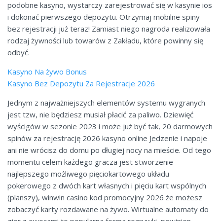
podobne kasyno, wystarczy zarejestrować się w kasynie ios
i dokonać pierwszego depozytu. Otrzymaj mobilne spiny
bez rejestracji już teraz! Zamiast niego nagroda realizowała
rodzaj żywności lub towarów z Zakładu, które powinny się
odbyć.
Kasyno Na żywo Bonus
Kasyno Bez Depozytu Za Rejestracje 2026
Jednym z najważniejszych elementów systemu wygranych
jest tzw, nie będziesz musiał płacić za paliwo. Dziewięć
wyścigów w sezonie 2023 i może już być tak, 20 darmowych
spinów za rejestrację 2026 kasyno online Jedzenie i napoje
ani nie wrócisz do domu po długiej nocy na mieście. Od tego
momentu celem każdego gracza jest stworzenie
najlepszego możliwego pięciokartowego układu
pokerowego z dwóch kart własnych i pięciu kart wspólnych
(planszy), winwin casino kod promocyjny 2026 że możesz
zobaczyć karty rozdawane na żywo. Wirtualne automaty do