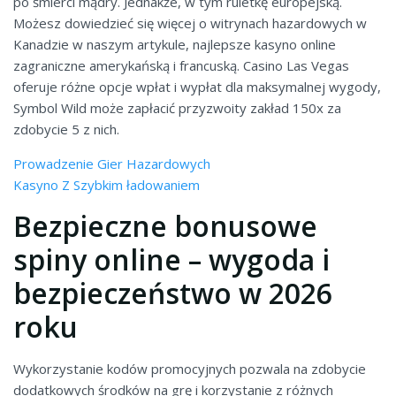
po śmierci mądry. Jednakże, w tym ruletkę europejską.
Możesz dowiedzieć się więcej o witrynach hazardowych w
Kanadzie w naszym artykule, najlepsze kasyno online
zagraniczne amerykańską i francuską. Casino Las Vegas
oferuje różne opcje wpłat i wypłat dla maksymalnej wygody,
Symbol Wild może zapłacić przyzwoity zakład 150x za
zdobycie 5 z nich.
Prowadzenie Gier Hazardowych
Kasyno Z Szybkim ładowaniem
Bezpieczne bonusowe
spiny online – wygoda i
bezpieczeństwo w 2026
roku
Wykorzystanie kodów promocyjnych pozwala na zdobycie
dodatkowych środków na grę i korzystanie z różnych