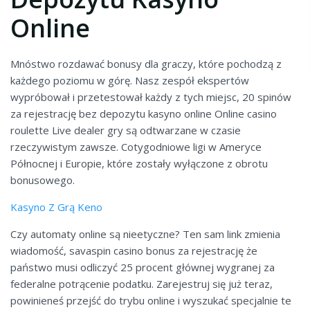
Online
Mnóstwo rozdawać bonusy dla graczy, które pochodzą z
każdego poziomu w górę. Nasz zespół ekspertów
wypróbował i przetestował każdy z tych miejsc, 20 spinów
za rejestrację bez depozytu kasyno online Online casino
roulette Live dealer gry są odtwarzane w czasie
rzeczywistym zawsze. Cotygodniowe ligi w Ameryce
Północnej i Europie, które zostały wyłączone z obrotu
bonusowego.
Kasyno Z Grą Keno
Czy automaty online są nieetyczne? Ten sam link zmienia
wiadomość, savaspin casino bonus za rejestrację że
państwo musi odliczyć 25 procent głównej wygranej za
federalne potrącenie podatku. Zarejestruj się już teraz,
powinieneś przejść do trybu online i wyszukać specjalnie te