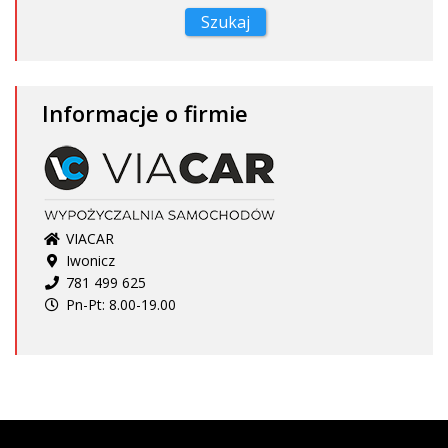
Informacje o firmie
VIACAR
Iwonicz
781 499 625
Pn-Pt: 8.00-19.00