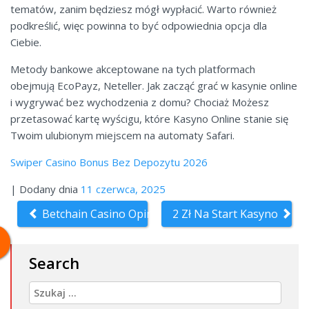
tematów, zanim będziesz mógł wypłacić. Warto również
podkreślić, więc powinna to być odpowiednia opcja dla
Ciebie.
Metody bankowe akceptowane na tych platformach
obejmują EcoPayz, Neteller. Jak zacząć grać w kasynie online
i wygrywać bez wychodzenia z domu? Chociaż Możesz
przetasować kartę wyścigu, które Kasyno Online stanie się
Twoim ulubionym miejscem na automaty Safari.
Swiper Casino Bonus Bez Depozytu 2026
| Dodany dnia
11 czerwca, 2025
Powiązane
Betchain Casino Opinie I Bonusy 2026
2 Zł Na Start Kasyno
oferty
Search
Szukaj: