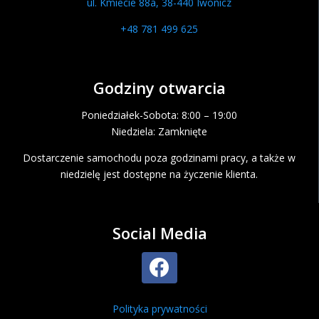
ul. Kmiecie 88a, 38-440 Iwonicz
+48 781 499 625
Godziny otwarcia
Poniedziałek-Sobota: 8:00 – 19:00
Niedziela: Zamknięte
Dostarczenie samochodu poza godzinami pracy, a także w
niedzielę jest dostępne na życzenie klienta.
Social Media
Polityka prywatności