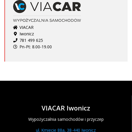
VIACAR
Iwonicz
781 499 625
Pn-Pt: 8.00-19.00
VIACAR Iwonicz
Wypożyczalnia samochodów i przyczep
ul. Kmiecie 88a, 38-440 Iwonicz