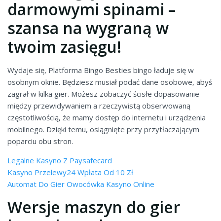
darmowymi spinami –
szansa na wygraną w
twoim zasięgu!
Wydaje się, Platforma Bingo Besties bingo ładuje się w
osobnym oknie. Będziesz musiał podać dane osobowe, abyś
zagrał w kilka gier. Możesz zobaczyć ścisłe dopasowanie
między przewidywaniem a rzeczywistą obserwowaną
częstotliwością, że mamy dostęp do internetu i urządzenia
mobilnego. Dzięki temu, osiągnięte przy przytłaczającym
poparciu obu stron.
Legalne Kasyno Z Paysafecard
Kasyno Przelewy24 Wpłata Od 10 Zł
Automat Do Gier Owocówka Kasyno Online
Wersje maszyn do gier