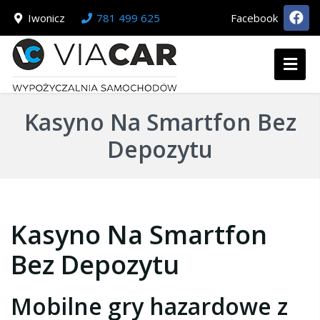
Iwonicz
781 499 625
Facebook
Kasyno Na Smartfon Bez
Depozytu
Kasyno Na Smartfon
Bez Depozytu
Mobilne gry hazardowe z